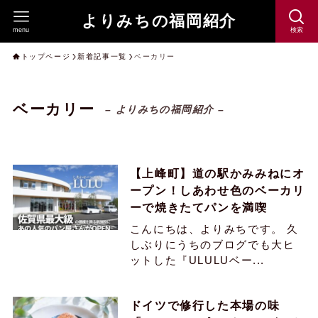
よりみちの福岡紹介
menu
検索
トップページ
新着記事一覧
ベーカリー
ベーカリー
– よりみちの福岡紹介 –
【上峰町】道の駅かみみねにオ
ープン！しあわせ色のベーカリ
ーで焼きたてパンを満喫
こんにちは、よりみちです。 久
しぶりにうちのブログでも大ヒ
ットした『ULULUベー...
ドイツで修行した本場の味