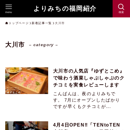
よりみちの福岡紹介
menu
検索
トップページ
新着記事一覧
大川市
大川市
– category –
大川市の人気店『ゆずとこめ』
で味わう酒菜しゃぶしゃぶのク
チコミを実食レビューします
こんばんは、夜のよりみちで
す。 7月にオープンしたばかり
ですが早くもクチコミが...
4月4日OPEN‼︎「TENtoTEN