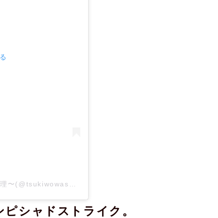
見る
天蕎麦や 月を忘れてゐた 〜糸島の創作蕎麦料理〜(@tsukiwowasureteita_tensobaya)がシェアした投稿
ンピシャドストライク。