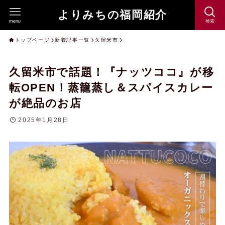
よりみちの福岡紹介
menu
検索
トップページ
新着記事一覧
久留米市
久留米市で話題！『ナッツココ』が移
転OPEN！蒸籠蒸し＆スパイスカレー
が絶品のお店
2025年1月28日