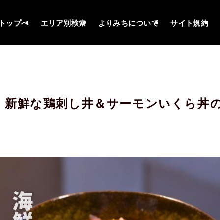
トップへ
エリア別検索
よりみちについて
サイト規約
！新鮮な鶏刺し井＆サーモンいくら丼