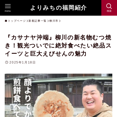
よりみちの福岡紹介
menu
検索
トップページ
新着記事一覧
柳川市
『カサナヤ沖端』柳川の新名物むつ焼
き！観光ついでに絶対食べたい絶品ス
イーツと巨大えびせんの魅力
2025年1月18日