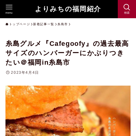
よりみちの福岡紹介
menu
検索
トップページ
新着記事一覧
糸島市
糸島グルメ『Cafegoofy』の過去最高
サイズのハンバーガーにかぶりつき
たい＠福岡in糸島市
2023年4月4日