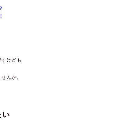
？
！
ですけども
ませんか。
たい