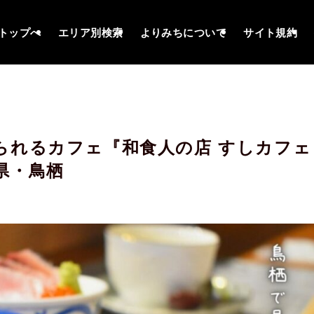
トップへ
エリア別検索
よりみちについて
サイト規約
られるカフェ『和食人の店 すしカフェ
県・鳥栖