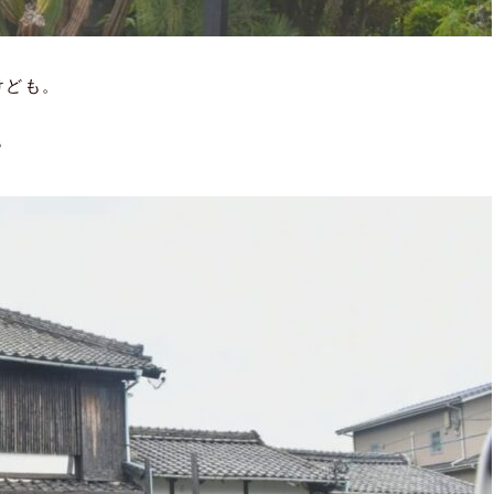
けども。
？