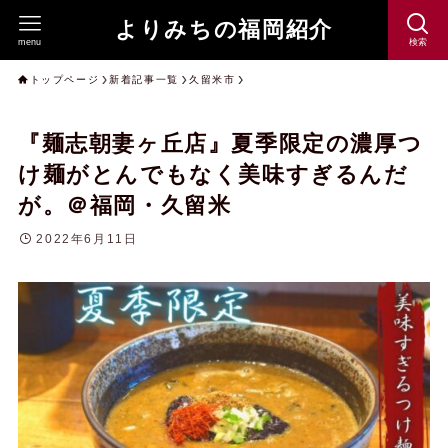
よりみちの福岡紹介
menu
検索
トップページ
新着記事一覧
久留米市
『麺志朝妻ヶ丘店』夏季限定の濃厚つ
け麺がとんでもなく美味すぎるんだ
が。＠福岡・久留米
2022年6月11日