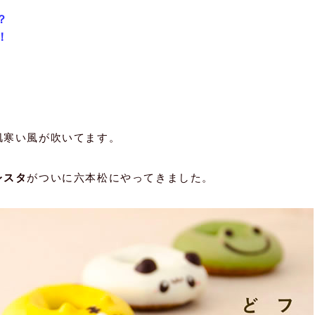
？
！
肌寒い風が吹いてます。
レスタ
がついに六本松にやってきました。