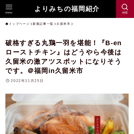
よりみちの福岡紹介
menu
検索
トップページ
新着記事一覧
久留米市
破格すぎる丸鶏一羽を堪能！『B-en
ローストチキン』はどうやら今後は
久留米の激アツスポットになりそう
です。＠福岡in久留米市
2022年11月25日