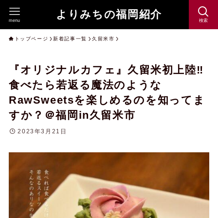
よりみちの福岡紹介
menu
検索
トップページ
新着記事一覧
久留米市
『オリジナルカフェ』久留米初上陸‼︎
食べたら若返る魔法のような
RawSweetsを楽しめるのを知ってま
すか？＠福岡in久留米市
2023年3月21日