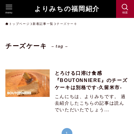
よりみちの福岡紹介
menu
検索
トップページ
新着記事一覧
チーズケーキ
チーズケーキ
– tag –
とろける口溶け食感
『BOUTONNIERE』のチーズ
ケーキは別格です-久留米市-
こんにちは、よりみちです。 過
去紹介したこちらの記事は読ん
でいただいたでしょう...
1