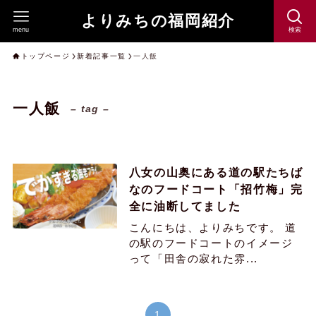
よりみちの福岡紹介
menu
検索
トップページ
新着記事一覧
一人飯
一人飯
– tag –
八女の山奥にある道の駅たちば
なのフードコート「招竹梅」完
全に油断してました
こんにちは、よりみちです。 道
の駅のフードコートのイメージ
って「田舎の寂れた雰...
1